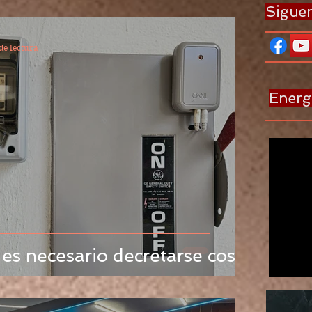
Sigue
de lectura
Energ
 es necesario decretarse cosas