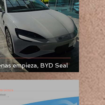
enas empieza, BYD Seal
de lectura