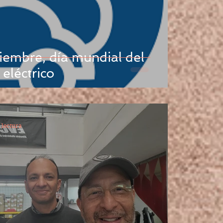
día mundial del
eléctrico
 lectura