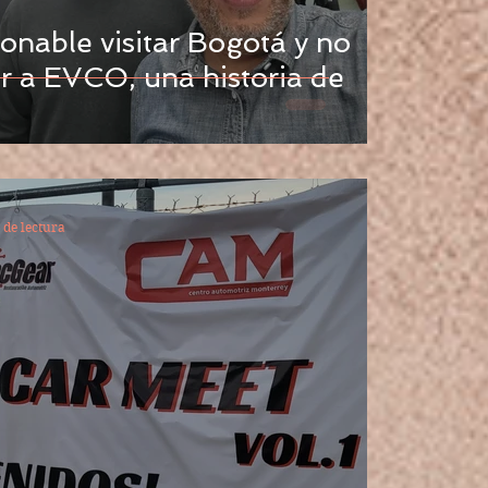
onable visitar Bogotá y no
er a EVCO, una historia de
 de lectura