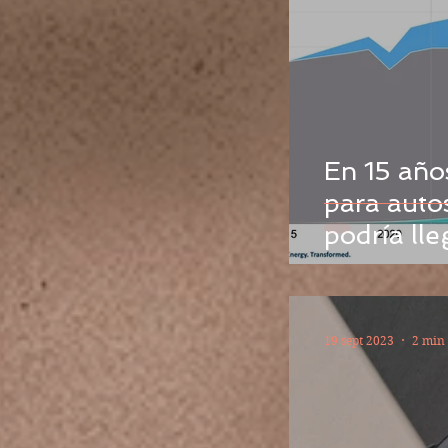
En 15 año
para auto
podría lle
19 sept 2023
2 min 