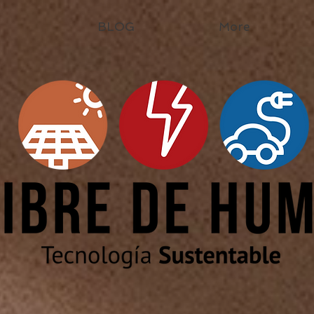
BLOG
More