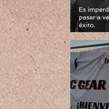
Es imperd
pasar a v
éxito.
30 may 2023
1 min