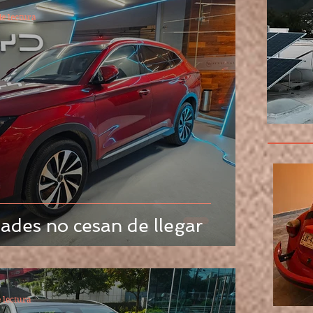
e lectura
ades no cesan de llegar
 lectura