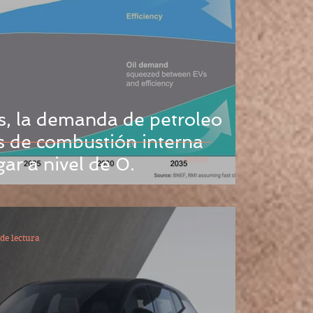
s, la demanda de petroleo
s de combustión interna
gar a nivel de 0.
de lectura