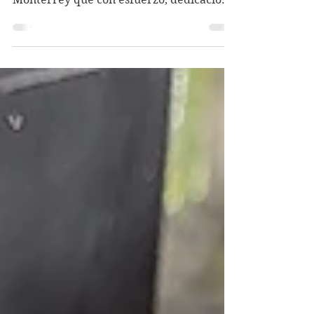
Electratón Tec Racing del Tecnológico de
Monterrey que con esfuerzo, dedicación
y muchísima...