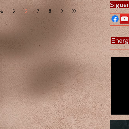
Sigue
4
5
6
7
8
Energ