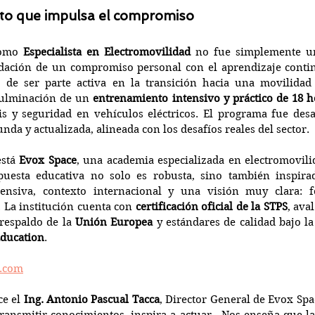
to que impulsa el compromiso
como 
Especialista en Electromovilidad
 no fue simplemente un
idación de un compromiso personal con el aprendizaje continu
 de ser parte activa en la transición hacia una movilidad 
ulminación de un 
entrenamiento intensivo y práctico de 18 h
sis y seguridad en vehículos eléctricos. El programa fue des
unda y actualizada, alineada con los desafíos reales del sector.
stá 
Evox Space
, una academia especializada en electromovili
puesta educativa no solo es robusta, sino también inspira
tensiva, contexto internacional y una visión muy clara: f
 La institución cuenta con 
certificación oficial de la STPS
, aval
 respaldo de la 
Unión Europea
 y estándares de calidad bajo la
Education
. 
e.com
e el 
Ing. Antonio Pascual Tacca
, Director General de Evox Spac