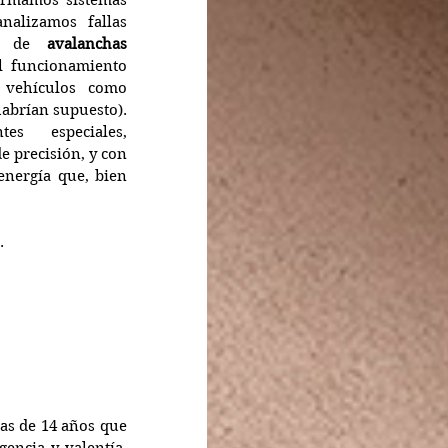
armamos sistemas 
analizamos fallas 
os de 
avalanchas 
 funcionamiento 
 de vehículos como 
abrían supuesto). 
 especiales, 
 precisión, y con 
nergía que, bien 
.
as de 14 años que 