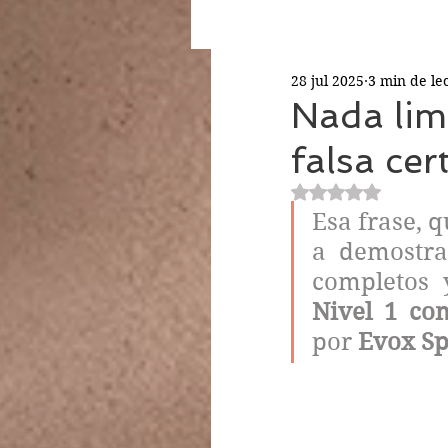
28 jul 2025
3 min de le
Nada lim
falsa cer
Obtuvo NaN de 5 
Esa frase, 
a demostra
completos
Nivel 1 co
por 
Evox S