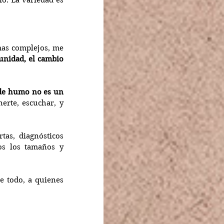
. La variedad es 
mas complejos, me 
nidad, el cambio 
 de humo no es un 
rte, escuchar, y 
as, diagnósticos 
os los tamaños y 
e todo, a quienes 