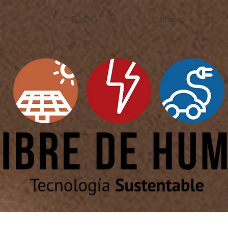
BLOG
More