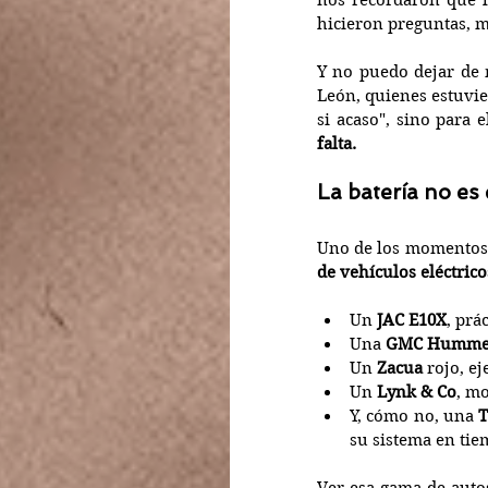
nos recordaron que la
hicieron preguntas, m
Y no puedo dejar de 
León, quienes estuvie
si acaso", sino para 
falta.
La batería no es 
Uno de los momentos 
de vehículos eléctrico
Un 
JAC E10X
, prá
Una 
GMC Humme
Un 
Zacua
 rojo, 
Un 
Lynk & Co
, m
Y, cómo no, una 
T
su sistema en tie