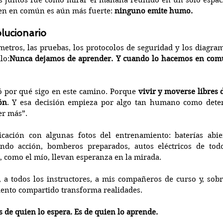
s juntos fue como mirar el mañana reunido en un solo espacio
en en común es aún más fuerte: 
ninguno emite humo.
lucionario
metros, las pruebas, los protocolos de seguridad y los diagra
lo:
Nunca dejamos de aprender. Y cuando lo hacemos en comu
ó por qué sigo en este camino. Porque 
vivir y moverse libres
ón
. Y esa decisión empieza por algo tan humano como detene
er más”.
ación con algunas fotos del entrenamiento: baterías abiert
ando acción, bomberos preparados, autos eléctricos de tod
e, como el mío, llevan esperanza en la mirada.
 a todos los instructores, a mis compañeros de curso y, sobr
iento compartido transforma realidades.
s de quien lo espera. Es de quien lo aprende.