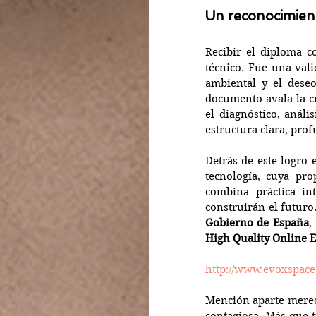
Un reconocimien
Recibir el diploma 
técnico. Fue una val
ambiental y el deseo
documento avala la c
el diagnóstico, análi
estructura clara, prof
Detrás de este logro e
tecnología, cuya pro
combina práctica in
construirán el futuro.
Gobierno de España
,
High Quality Online 
http://www.evoxspac
Mención aparte merec