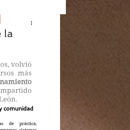
 la
s, volvió 
rsos más 
namiento 
impartido 
León.
 y comunidad
s de práctica, 