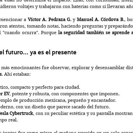
 edad no determina el impacto. Ellas, con curiosidad, intelig
idieron voltajes y trabajaron con baterías como si llevaran año
mencionar a 
Víctor A. Pedraza G.
 y 
Manuel A. Córdova B.
, b
ron atentos, tomando notas, haciendo preguntas y preparándos
el "cuando ocurra". Porque 
la seguridad también se aprende a
el futuro… ya es el presente
más emocionantes fue observar, explorar y desensamblar dist
s
. Ahí estaban:
ctico, compacto y perfecto para ciudad.
r EV
, potente y robusta, con componentes que imponen.
ejemplo de producción mexicana, pequeño y encantador.
oderno, con un diseño que parece sacado del futuro.
esla Cybertruck
, con su peculiar estética y su pantalla mostran
mpo real.