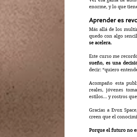
Ver esa gama de auto
enorme, y lo que tien
Aprender es revo
Más allá de los multí
quedo con algo sencil
se acelera.
Este curso me record
sueño, es una decisi
decir: “quiero entend
Acompaño esta public
reales, jóvenes tom
estilos… y rostros qu
Gracias a Evox Space,
creen que el conocim
Porque el futuro no e