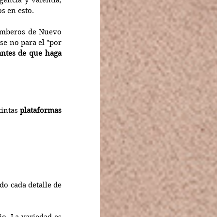
encia y valentía, 
s en esto.
omberos de Nuevo 
e no para el "por 
ntes de que haga 
intas 
plataformas 
do cada detalle de 