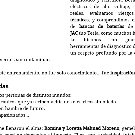
diagnóstico y reflexión. Des
eléctricos de alto voltaje, 
reales, evaluamos riesg
térmicas
, y comprendimos el
de 
bancos de baterías
JAC
 (no Tesla, como muchos h
Lo hicimos con guantes
herramientas de diagnóstico de
un respeto profundo por la e
vernos sin contaminar.
este entrenamiento, no fue solo conocimiento… fue 
inspiración
das
os personas de distintos mundos:
cánicos que ya reciben vehículos eléctricos sin miedo.
on hambre de futuro.
 apasionados…
me llenaron el alma: 
Romina y Loretta Mahuad Moreno
, gemel