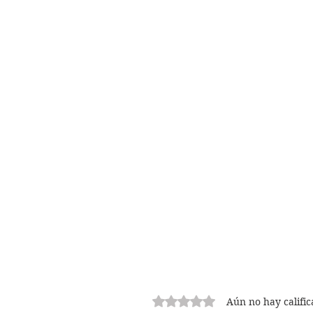
Obtuvo 0 de 5 estrellas.
Aún no hay calific