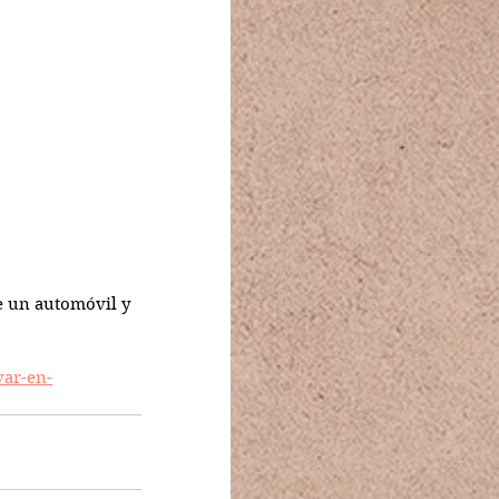
e un automóvil y 
var-en-