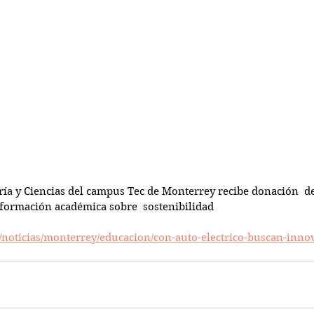
ría y Ciencias del campus Tec de Monterrey recibe donación  d
a formación académica sobre  sostenibilidad
/noticias/monterrey/educacion/con-auto-electrico-buscan-inno