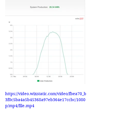
https://video.wixstatic.com/video/fbea70_b
3f0c5ba4a5b45368a97eb364e17ccbc/1080
p/mp4/file.mp4