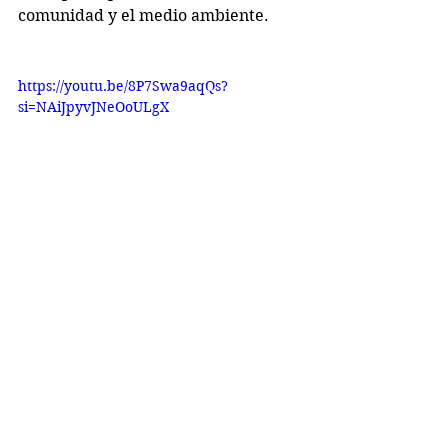
comunidad y el medio ambiente.
https://youtu.be/8P7Swa9aqQs?
si=NAiJpyvJNeOoULgX
https://youtu.be/fsBtA4u32Qg?
si=d7BxrdLnJb81rFJs