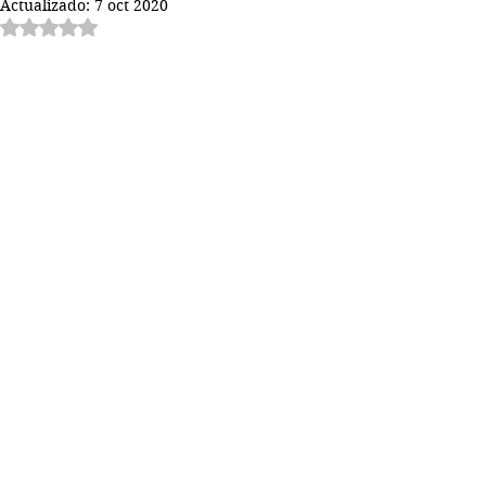
Actualizado:
7 oct 2020
Obtuvo NaN de 5 estrellas.